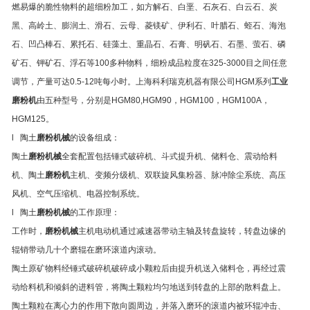
燃易爆的脆性物料的超细粉加工，如方解石、白垩、石灰石、白云石、炭
黑、高岭土、膨润土、滑石、云母、菱镁矿、伊利石、叶腊石、蛭石、海泡
石、凹凸棒石、累托石、硅藻土、重晶石、石膏、明矾石、石墨、萤石、磷
矿石、钾矿石、浮石等100多种物料，细粉成品粒度在325-3000目之间任意
调节，产量可达0.5-12吨每小时。上海科利瑞克机器有限公司HGM系列
工业
磨粉机
由五种型号，分别是HGM80,HGM90，HGM100，HGM100A，
HGM125。
l
陶土
磨粉机械
的设备组成：
陶土
磨粉机械
全套配置包括锤式破碎机、斗式提升机、储料仓、震动给料
机、陶土
磨粉机
主机、变频分级机、双联旋风集粉器、脉冲除尘系统、高压
风机、空气压缩机、电器控制系统。
l
陶土
磨粉机械
的工作原理：
工作时，
磨粉机械
主机电动机通过减速器带动主轴及转盘旋转，转盘边缘的
辊销带动几十个磨辊在磨环滚道内滚动。
陶土原矿物料经锤式破碎机破碎成小颗粒后由提升机送入储料仓，再经过震
动给料机和倾斜的进料管，将陶土颗粒均匀地送到转盘的上部的散料盘上。
陶土颗粒在离心力的作用下散向圆周边，并落入磨环的滚道内被环辊冲击、