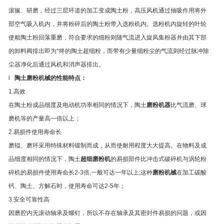
滚辗、研磨，经过三层环道的加工变成陶土粉，高压风机通过抽吸作用将外
部空气吸入机内，并将粉碎后的陶土粉带入选粉机内。选粉机内旋转的叶轮
使粗陶土粉回落重磨，符合要求的细粉则随气流进入旋风集粉器并由其下部
的卸料阀排出即为*终的陶土超细粉，而带有少量细粉尘的气流则经过脉冲除
尘器净化后通过风机和消声器排出。
l
陶土
磨粉机械的性能特点：
1.
高效
在陶土粉成品细度及电动机功率相同的情况下，陶土
磨粉机器
比气流磨、球
磨机等的产量高一倍以上；
2.
易损件使用寿命长
磨辊、磨环采用特殊材料锻制而成，从而使耐用程度大大提高。在物料及成
品细度相同的情况下，陶土
超细磨粉机
的易损部件比冲击式破碎机与涡轮粉
碎机的易损件使用寿命长2-3倍,一般可达一年以上;这种
磨粉机械
在加工碳酸
钙、陶土、方解石时，使用寿命可达2-5年；
3.
安全可靠性高
因磨腔内无滚动轴承及螺钉，所以不存在轴承及其密封件易损的问题，或因