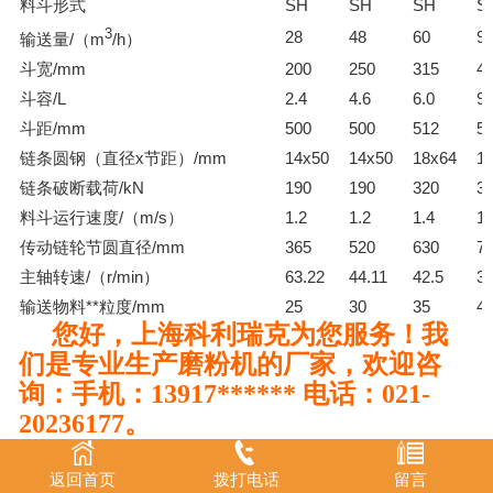
料斗形式
SH
SH
SH
S
3
28
48
60
9
输送量/（m
/h）
斗宽/mm
200
250
315
4
斗容/L
2.4
4.6
6.0
9.
斗距/mm
500
500
512
5
链条圆钢（直径x节距）/mm
14x50
14x50
18x64
1
链条破断载荷/kN
190
190
320
3
料斗运行速度/（m/s）
1.2
1.2
1.4
1.
传动链轮节圆直径/mm
365
520
630
7
主轴转速/（r/min）
63.22
44.11
42.5
37
输送物料**粒度/mm
25
30
35
4
您好，上海科利瑞克为您服务！我
们是专业生产磨粉机的厂家，欢迎咨
询：手机：13917****** 电话：021-
20236177。
返回首页
拨打电话
留言