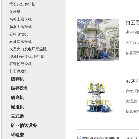
萤石超细磨粉机
微粉磨
高岭土磨粉机
白云
膨润土磨粉机
参考报
石粉改性机
石油焦磨粉机
关注度：
大型火力发电厂磨煤机
信息完
HGM系列超细磨粉机
石膏粉磨粉机
长石磨粉机
破碎机
石灰
破碎设备
参考报
研磨机
关注度：
输送机
信息完
立式磨
矿业输送设备
环辊磨